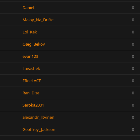
DanieL
0
Maloy_Na_Drifte
0
Lol_Kek
0
OIeg_Bekov
0
evan123
0
Lavashek
0
FReeLACE
0
Ran_Dise
0
Saroka2001
0
alexandr_litvinen
0
Geoffrey_Jackson
0