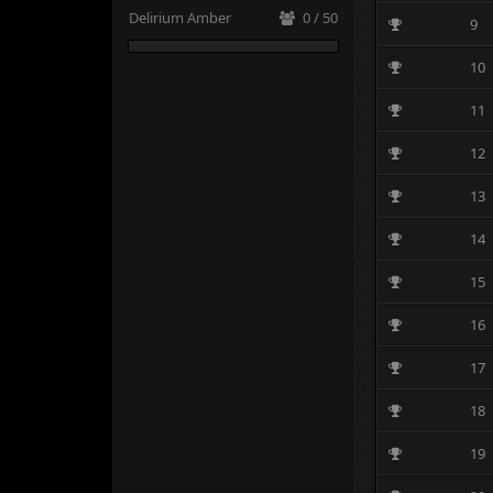
Delirium Amber
0 / 50
9
10
11
12
13
14
15
16
17
18
19