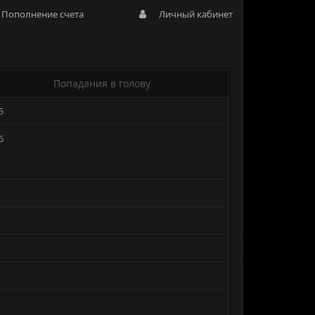
Пополнение счета
Личный кабинет
Попадания в голову
5
6