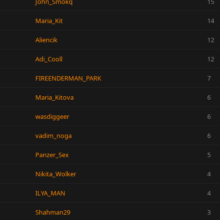
John_Smokq
15
Maria_Kit
14
Aliencik
12
Adi_Cooll
12
FIREENDERMAN_PARK
7
Maria_Kitova
6
wasdiggeer
6
vadim_noga
6
Panzer_Sex
5
Nikita_Wolker
4
ILYA_MAN
4
Shahman29
3