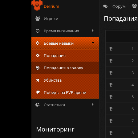
Delirium
Форум
Попадания 
Игроки
Время выживания
Боевые навыки
1
Попадания
2
Попадания в голову
3
Убийства
4
Победы на PVP-арене
5
Статистика
6
7
Мониторинг
8