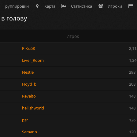
Группировки
Карта
Статистика
Игроки
в голову
Игрок
PiKsi58
2,11
Liver_Room
1,34
Nestle
298
Hoyd_b
208
Revalto
148
hellishworld
148
pzr
126
Samann
120