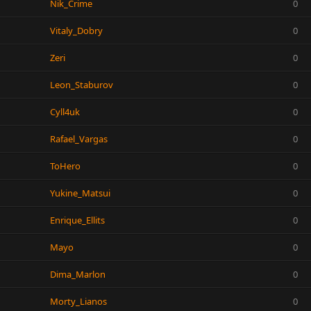
Nik_Crime
0
Vitaly_Dobry
0
Zeri
0
Leon_Staburov
0
Cyll4uk
0
Rafael_Vargas
0
ToHero
0
Yukine_Matsui
0
Enrique_Ellits
0
Mayo
0
Dima_Marlon
0
Morty_Lianos
0