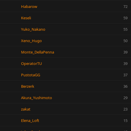
Habarow
72
Keseli
59
Yuko_Nakano
55
Xeno_Hugo
50
Monte_DellaPenna
39
OperatorTU
39
PustotaGG
37
Berzerk
36
Akura_Yushimoto
29
zakat
23
Elena_Loft
15