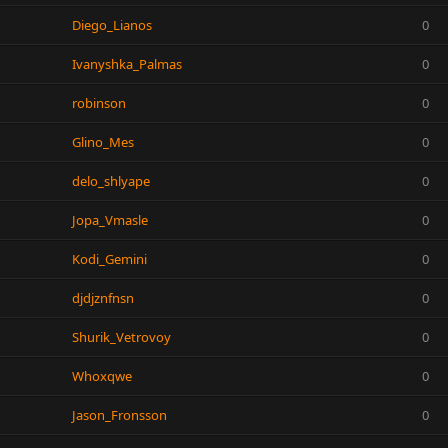
Diego_Lianos
0
Ivanyshka_Palmas
0
robinson
0
Glino_Mes
0
delo_shlyape
0
Jopa_Vmasle
0
Kodi_Gemini
0
djdjznfnsn
0
Shurik_Vetrovoy
0
Whoxqwe
0
Jason_Fronsson
0