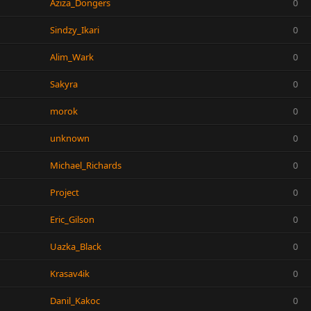
Aziza_Dongers
0
Sindzy_Ikari
0
Alim_Wark
0
Sakyra
0
morok
0
unknown
0
Michael_Richards
0
Project
0
Eric_Gilson
0
Uazka_Black
0
Krasav4ik
0
Danil_Kakoc
0