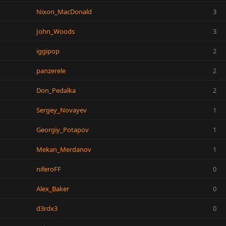
Nixon_MacDonald
3
John_Woods
3
iggipop
2
panzerele
2
Don_Pedalka
2
Sergey_Novayev
1
Georgiy_Potapov
1
Mekan_Merdanov
1
niferoFF
0
Alex_Baker
0
d3rdx3
0