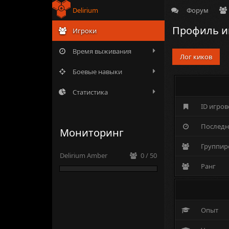
Delirium
Форум
Профиль иг
Игроки
Время выживания
Лог киков
Боевые навыки
Статистика
ID игров
Последн
Мониторинг
Группир
Delirium Amber
0 / 50
Ранг
Опыт