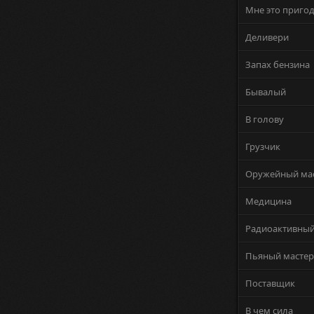
Мне это пригод
Деливери
Запах бензина
Бывалый
В голову
Грузчик
Оружейный ма
Медицина
Радиоактивны
Пьяный мастер
Поставщик
В чем сила