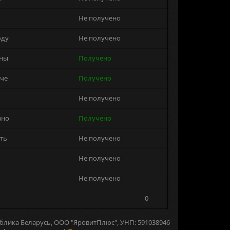
Не получено
оду
Не получено
оны
Получено
уче
Получено
Не получено
зно
Получено
ть
Не получено
Не получено
Не получено
0
блика Беларусь, ООО "ЯровитПлюс", УНП: 591038946