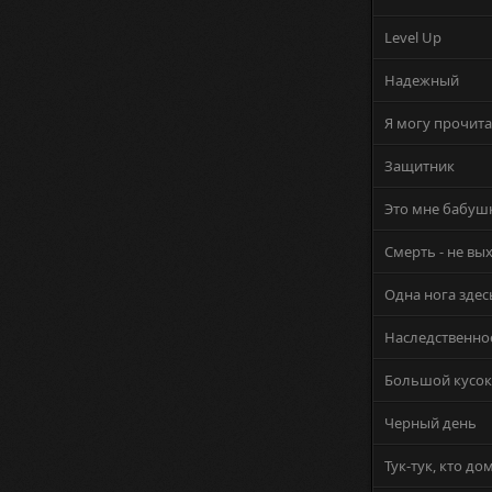
Level Up
Надежный
Я могу прочита
Защитник
Это мне бабуш
Смерть - не вы
Одна нога здес
Наследственно
Большой кусок
Черный день
Тук-тук, кто до