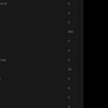
ится
0
0
0
360
0
0
стер
0
50
й
0
0
0
0