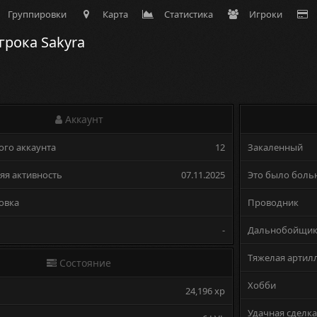
Группировки
Карта
Статистика
Игроки
рока Sakyra
Аккаунт
ого аккаунта
12
Закаленный
яя активность
07.11.2025
Это было боль
овка
Проводник
-
Дальнобойщи
Тяжелая артил
Состояние
Хобби
24,196 xp
Удачная сделка