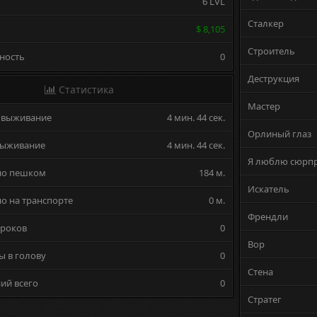
6 LVL
Сталкер
$ 8,105
Строитель
ность
0
Деструкция
Статистика
Мастер
 выживание
4 мин. 44 сек.
Орлиный глаз
выживание
4 мин. 44 сек.
Я люблю сюрп
но пешком
184 м.
Искатель
о на транспорте
0 м.
Френдли
гроков
0
Вор
ы в голову
0
Стена
ий всего
0
Стратег