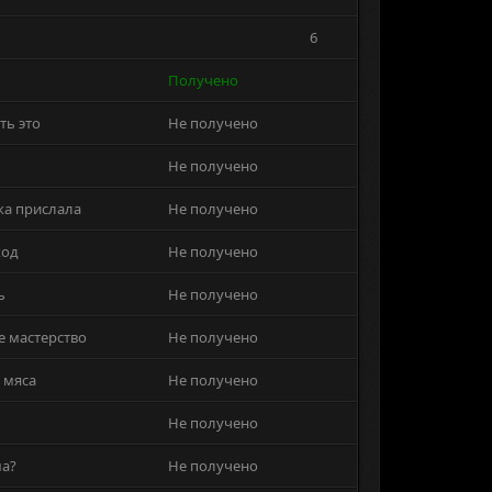
6
Получено
ть это
Не получено
Не получено
ка прислала
Не получено
ход
Не получено
ь
Не получено
е мастерство
Не получено
 мяса
Не получено
Не получено
ма?
Не получено