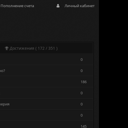
Пополнение счета
Личный кабинет
Достижения ( 172 / 351 )
0
но?
0
186
к
0
лерия
0
0
145