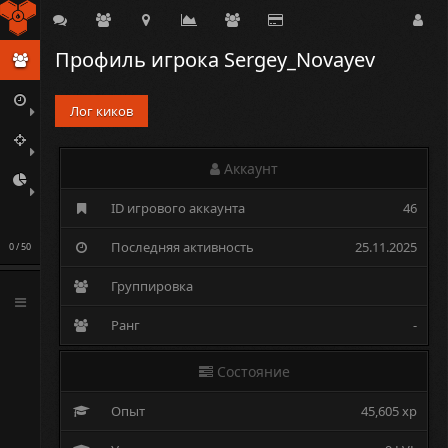
Delirium
Профиль игрока Sergey_Novayev
Лог киков
Аккаунт
ID игрового аккаунта
46
Последняя активность
25.11.2025
0 / 50
Группировка
Ранг
-
Состояние
Опыт
45,605 xp