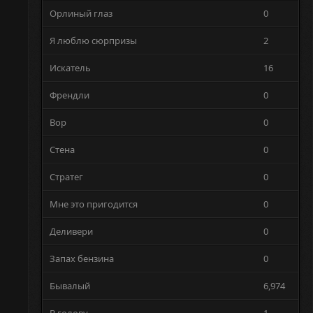
Орлиный глаз
0
Я люблю сюрпризы
2
Искатель
16
Френдли
0
Вор
0
Стена
0
Стратег
0
Мне это пригодится
0
Деливери
0
Запах бензина
0
Бывалый
6,974