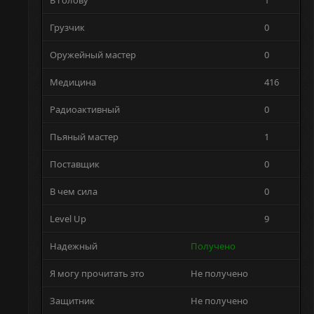
В голову
1
Грузчик
0
Оружейный мастер
0
Медицина
416
Радиоактивный
0
Пьяный мастер
1
Поставщик
0
В чем сила
0
Level Up
9
Надежный
Получено
Я могу прочитать это
Не получено
Защитник
Не получено