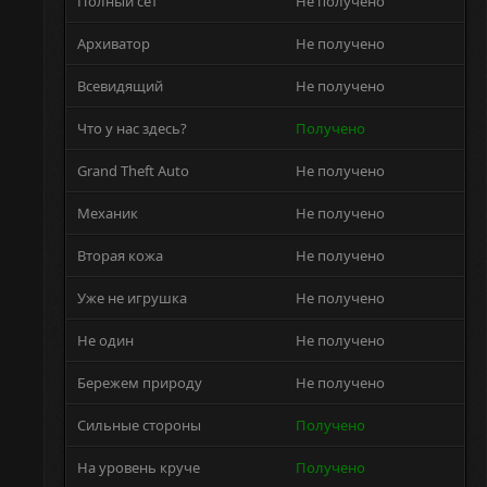
Полный сет
Не получено
Архиватор
Не получено
Всевидящий
Не получено
Что у нас здесь?
Получено
Grand Theft Auto
Не получено
Механик
Не получено
Вторая кожа
Не получено
Уже не игрушка
Не получено
Не один
Не получено
Бережем природу
Не получено
Сильные стороны
Получено
На уровень круче
Получено