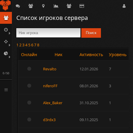
Delirium
Список игроков сервера
Поиск
1
2
3
4
5
6
7
8
Онлайн
Ник
Активность
Уровень
Revalto
12.01.2026
7
0 / 50
niferoFF
08.01.2026
3
Alex_Baker
31.10.2025
1
d3rdx3
09.11.2025
1